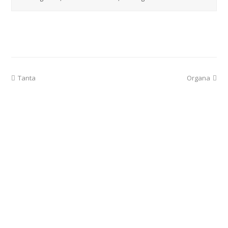
previous
next
Tanta
Organa
post:
post: