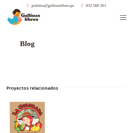
pedidos@gallinaslibres.pe
932 560 261
O
Mo
M
Blog
Proyectos relacionados