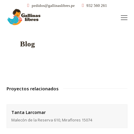
pedidos@gallinaslibres.pe
932 560 261
O
Mo
M
Blog
Proyectos relacionados
Tanta Larcomar
Malecón de la Reserva 610, Miraflores 15074