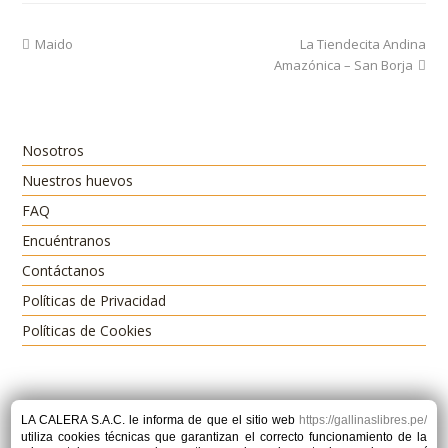
previous
next
Maido
La Tiendecita Andina
post:
post:
Amazónica – San Borja
Nosotros
Nuestros huevos
FAQ
Encuéntranos
Contáctanos
Políticas de Privacidad
Políticas de Cookies
LA CALERA S.A.C.
le informa de que el sitio web
https://gallinaslibres.pe/
utiliza cookies técnicas que garantizan el correcto funcionamiento de la
Dirección