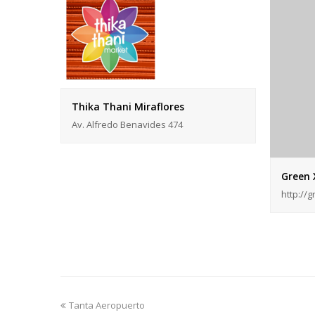
Thika Thani Miraflores
Av. Alfredo Benavides 474
Green 
http://
previous
Tanta Aeropuerto