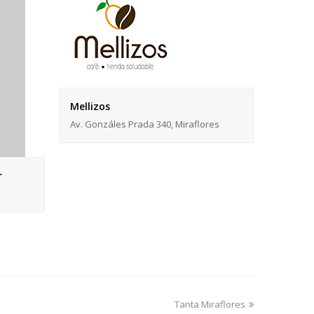
Mellizos
Av. Gonzáles Prada 340, Miraflores
r
next
Tanta Miraflores