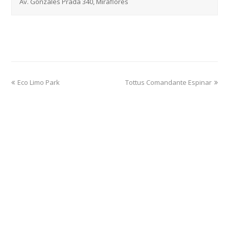
Av. Gonzáles Prada 340, Miraflores
previous
next
Eco Limo Park
Tottus Comandante Espinar
post:
post: