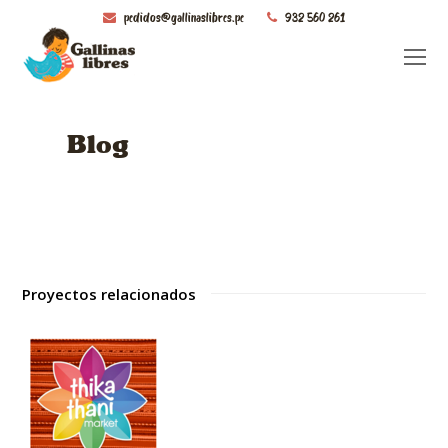
pedidos@gallinaslibres.pe
932 560 261
O
Mo
M
Blog
Proyectos relacionados