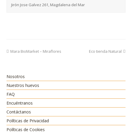
Jirón Jose Galvez 261, Magdalena del Mar
previous
next
Mara BioMarket – Miraflores
Eco tienda Natural
post:
post:
Nosotros
Nuestros huevos
FAQ
Encuéntranos
Contáctanos
Políticas de Privacidad
Políticas de Cookies