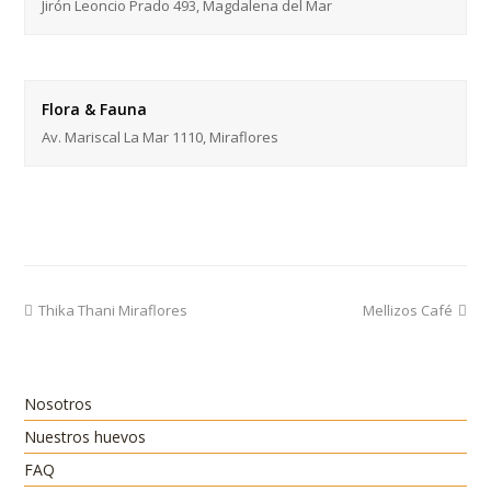
Jirón Leoncio Prado 493, Magdalena del Mar
Flora & Fauna
Av. Mariscal La Mar 1110, Miraflores
previous
next
Thika Thani Miraflores
Mellizos Café
post:
post:
Nosotros
Nuestros huevos
FAQ