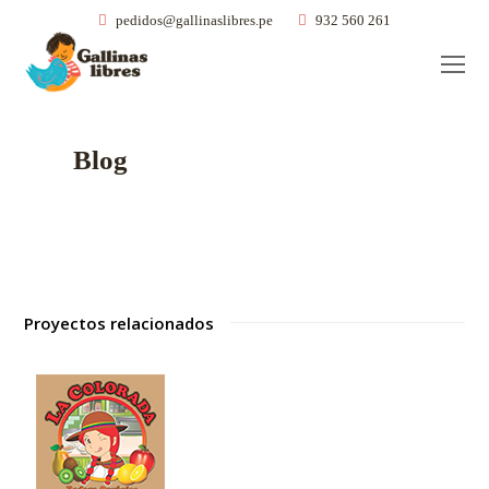
pedidos@gallinaslibres.pe
932 560 261
O
Mo
M
Blog
Proyectos relacionados