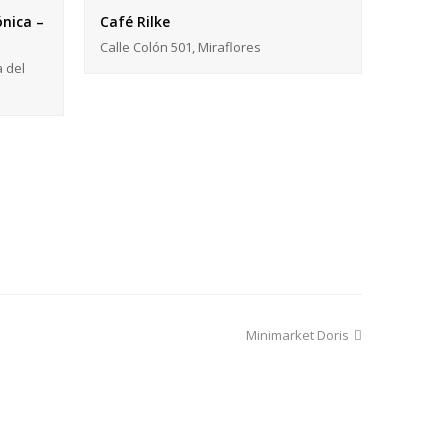
nica –
Café Rilke
Calle Colón 501, Miraflores
a del
next
Minimarket Doris
post: