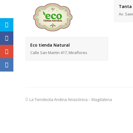
Tanta
Av. Sae
Eco tienda Natural
Calle San Martin 417, Miraflores
previous
La Tiendecita Andina Amazónica – Magdalena
post: