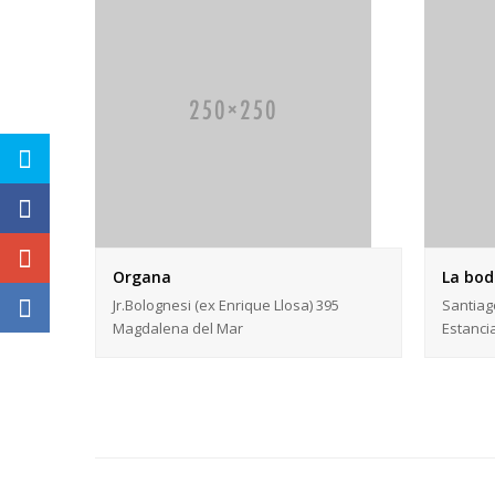
Organa
La bod
Jr.Bolognesi (ex Enrique Llosa) 395
Santiag
Magdalena del Mar
Estanci