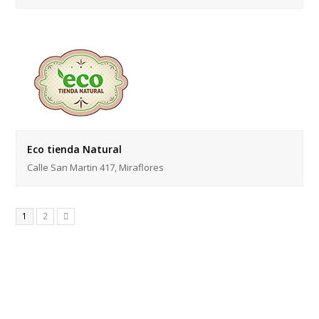
Eco tienda Natural
Calle San Martin 417, Miraflores
Page
Page
1
2
Siguiente