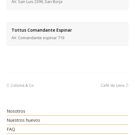
AV. San Luis 2399, San Borja
Tottus Comandante Espinar
AV. Comandante espinar 719
previous
next
Colonia & Co
Café de Lima
post:
post:
Nosotros
Nuestros huevos
FAQ