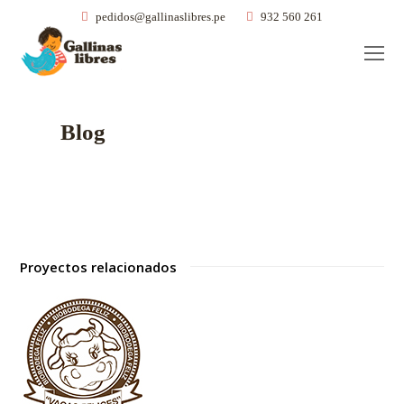
pedidos@gallinaslibres.pe
932 560 261
O
Mo
M
Blog
Proyectos relacionados