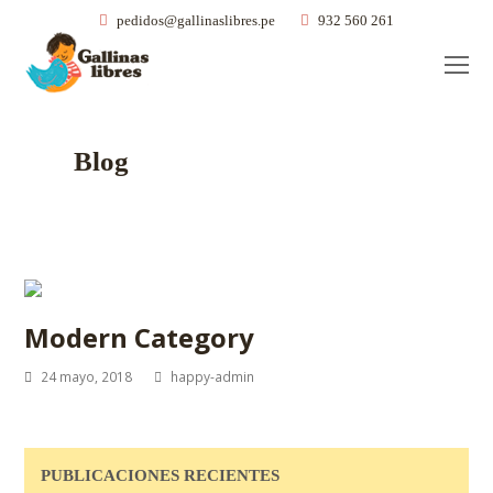
pedidos@gallinaslibres.pe
932 560 261
O
Mo
M
Blog
Modern Category
24 mayo, 2018
happy-admin
PUBLICACIONES RECIENTES