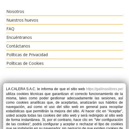
Nosotros
Nuestros huevos
FAQ
Encuéntranos
Contáctanos
Políticas de Privacidad
Políticas de Cookies
LA CALERA S.A.C.
le informa de que el sitio web
https://gallinaslibres.pe/
utiliza cookies técnicas que garantizan el correcto funcionamiento de la
Dirección
misma, tales como poder gestionar adecuadamente las sesiones, así
Av. Alameda Los Horizontes Mz. N Lt. 7 - Urb. Huertos de
como cookies analíticas que, de aceptarlas, analizarán sus hábitos de
Villa, Chorrillos.
navegación, así como el uso del sitio web en general para recopilar
estadísticas que permitirán la mejora del sitio. Al hacer clic en “Aceptar”,
Teléfono
usted acepta todas las cookies del sitio web y será redirigido al sitio web
932560261
de forma instantánea. Si, por el contrario, hace clic en “Ver configuración
de las cookies”, podrá configurar y aceptar o rechazar el tipo de cookies
E-mail
que se instalarán en su navegador, sin perjuicio de que existen cookies de