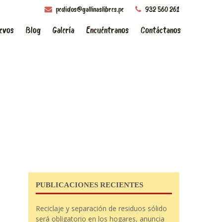
pedidos@gallinaslibres.pe
932 560 261
evos
Blog
Galería
Encuéntranos
Contáctanos
PUBLICACIONES RECIENTES
Reciclaje y separación de residuos sólido
será obligatorio en los hogares, anuncia