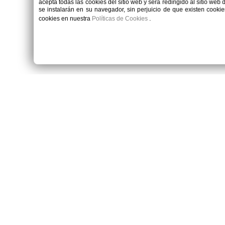
acepta todas las cookies del sitio web y será redirigido al sitio web 
se instalarán en su navegador, sin perjuicio de que existen cooki
cookies en nuestra
Políticas de Cookies
.
Nosotros
Nuestros huevos
FAQ
Encuéntranos