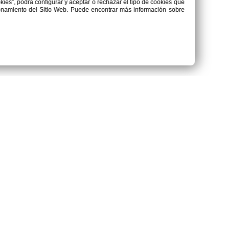
ookies”, podrá configurar y aceptar o rechazar el tipo de cookies que
cionamiento del Sitio Web. Puede encontrar más información sobre
Dirección
Av. Alameda Los Horizontes Mz.
N Lt. 7 - Urb. Huertos de Villa,
Chorrillos.
Teléfono
932560261